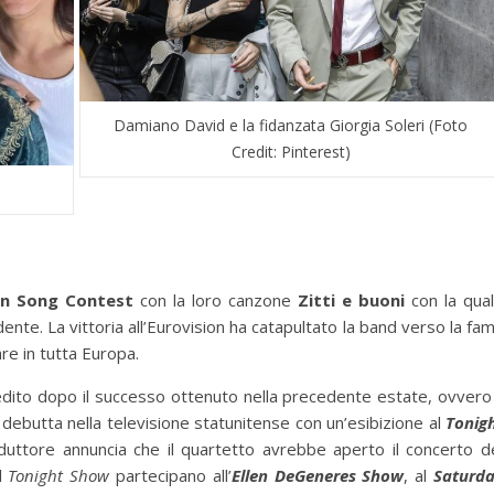
Damiano David e la fidanzata Giorgia Soleri (Foto
Credit: Pinterest)
on Song Contest
con la loro canzone
Zitti e buoni
con la qua
nte. La vittoria all’Eurovision ha catapultato la band verso la fa
re in tutta Europa.
edito dopo il successo ottenuto nella precedente estate, ovvero 
ebutta nella televisione statunitense con un’esibizione al
Tonig
onduttore annuncia che il quartetto avrebbe aperto il concerto d
l
Tonight Show
partecipano all’
Ellen DeGeneres Show
, al
Saturd