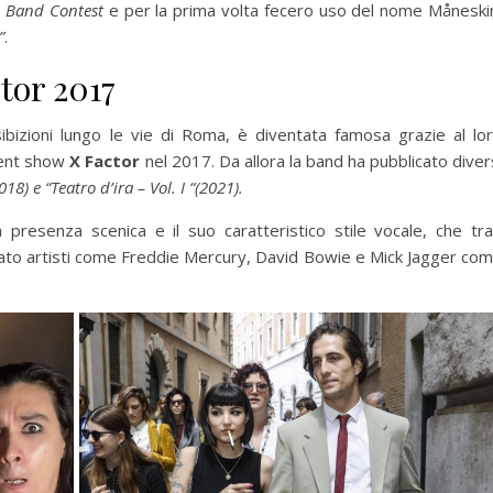
l Band Contest
e per la prima volta fecero uso del nome Måneski
”
.
tor 2017
ibizioni lungo le vie di Roma, è diventata famosa grazie al lo
lent show
X Factor
nel 2017. Da allora la band ha pubblicato diver
2018) e “Teatro d’ira – Vol. I “(2021).
presenza scenica e il suo caratteristico stile vocale, che tr
itato artisti come Freddie Mercury, David Bowie e Mick Jagger co