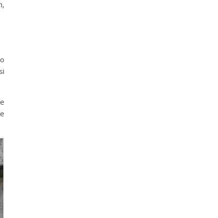
n,
ro
si
ae
me