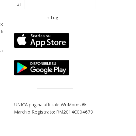
31
« Lug
ck
di
la
UNICA pagina ufficiale WoMoms ®
Marchio Registrato: RM2014C004679