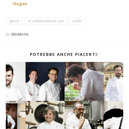
Hogan
gocce
in collaborazione con
occhi
Di
WoMoms
POTREBBE ANCHE PIACERTI: