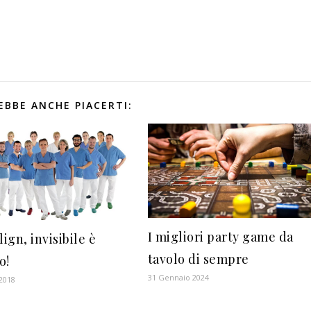
EBBE ANCHE PIACERTI:
I migliori party game da
lign, invisibile è
tavolo di sempre
o!
31 Gennaio 2024
 2018