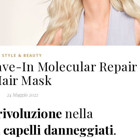
STYLE & BEAUTY
ave-In Molecular Repair
air Mask
24 Maggio 2022
rivoluzione
nella
i
capelli danneggiati
.