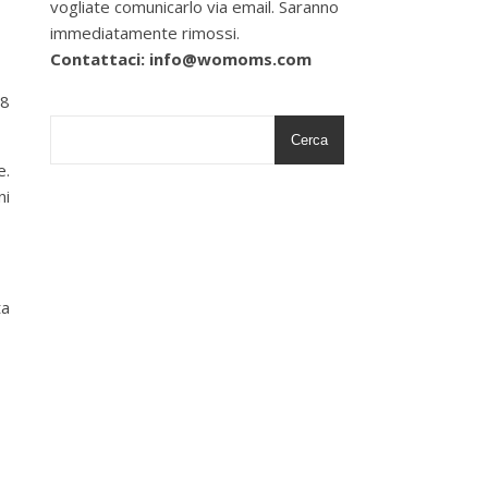
vogliate comunicarlo via email. Saranno
immediatamente rimossi.
Contattaci: info@womoms.com
18
Cerca
e.
ni
ta