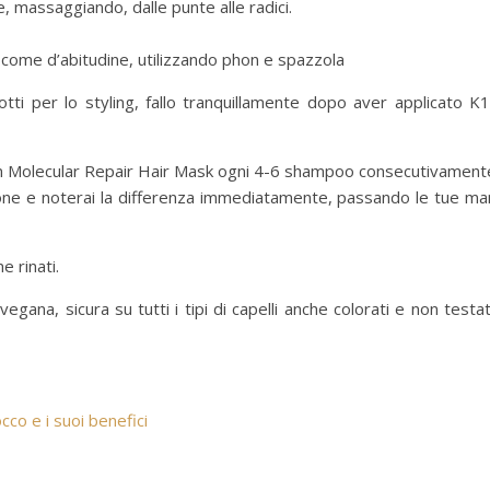
, massaggiando, dalle punte alle radici.
 come d’abitudine, utilizzando phon e spazzola
otti per lo styling, fallo tranquillamente dopo aver applicato K
ve-In Molecular Repair Hair Mask ogni 4-6 shampoo consecutivament
cazione e noterai la differenza immediatamente, passando le tue ma
e rinati.
gana, sicura su tutti i tipi di capelli anche colorati e non testa
co e i suoi benefici