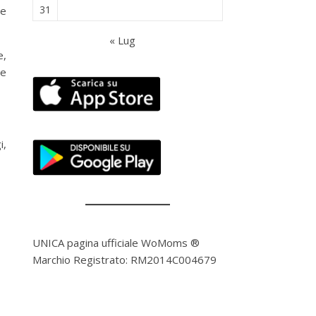
31
 e
« Lug
e,
te
i,
UNICA pagina ufficiale WoMoms ®
Marchio Registrato: RM2014C004679