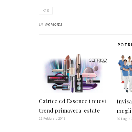
K18
Di
WoMoms
POTR
Catrice ed Essence i nuovi
Invisa
trend primavera-estate
megli
22 Febbraio 2018
20 Luglio