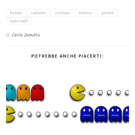
beauty
cantante
cosmesi
estetica
gambe
taylorswift
Di
Carla Zanutto
POTREBBE ANCHE PIACERTI: