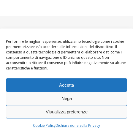
Per fornire le migliori esperienze, utilizziamo tecnologie come i cookie
per memorizzare e/o accedere alle informazioni del dispositivo. Il
consenso a queste tecnologie ci permetterà di elaborare dati come il
comportamento di navigazione o ID unici su questo sito. Non
acconsentire o ritirare il consenso può influire negativamente su alcune
caratteristiche e funzioni.
Accetta
Nega
Visualizza preferenze
Ashe Tema di
WP
HOME
About
Blogger WoMoms
Contatti
Royal
.
Cookie Policy
Dichiarazione sulla Privacy