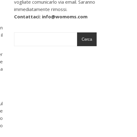
vogliate comunicarlo via email. Saranno
immediatamente rimossi.
Contattaci: info@womoms.com
un
il
Cerca
er
he
ma
ul
te
do
do