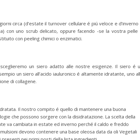
iorni circa (d’estate il turnover cellulare é piú veloce e d’inverno
tra) con uno scrub delicato, oppure facendo -se la vostra pelle
tituito con peeling chimici o enzimatici.
 sceglieremo un siero adatto alle nostre esigenze. Il siero é 
 esempio un siero all’acido iauluronico é altamente idratante, uno al
ione di collagene.
 idratata. Il nostro compito é quello di mantenere una buona
ologie che possono sorgere con la disidratazione. La scelta della
ente va cambiata in estate ed inverno perché il caldo e freddo
 emulsioni devono contenere una base oleosa data da oli Vegetali
vi presenti nei primi posti della lista ingredienti.