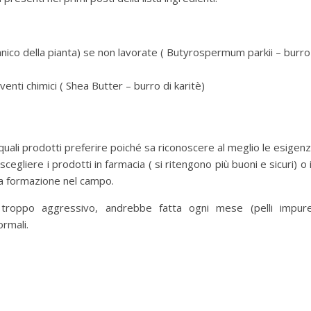
nico della pianta) se non lavorate ( Butyrospermum parkii – burro
enti chimici ( Shea Butter – burro di karitè)
quali prodotti preferire poiché sa riconoscere al meglio le esigen
egliere i prodotti in farmacia ( si ritengono più buoni e sicuri) o 
na formazione nel campo.
 troppo aggressivo, andrebbe fatta ogni mese (pelli impur
rmali.