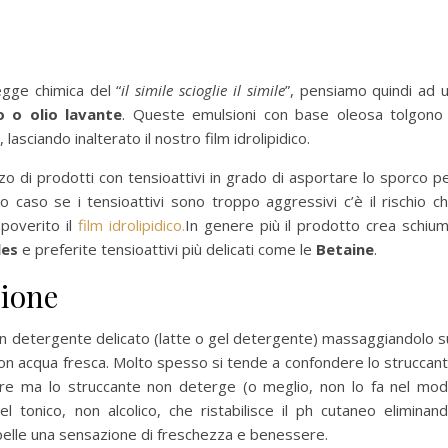
legge chimica del “
il simile scioglie il simile
”, pensiamo quindi ad 
o o olio lavante
. Queste emulsioni con base oleosa tolgono 
lasciando inalterato il nostro film idrolipidico.
zzo di prodotti con tensioattivi in grado di asportare lo sporco p
o caso se i tensioattivi sono troppo aggressivi c’è il rischio c
mpoverito il
film idrolipidico.
In genere più il prodotto crea schiu
les
e preferite tensioattivi più delicati come le
Betaine
.
sione
n detergente delicato (latte o gel detergente) massaggiandolo s
con acqua fresca. Molto spesso si tende a confondere lo struccan
care ma lo struccante non deterge (o meglio, non lo fa nel mo
el tonico, non alcolico, che ristabilisce il ph cutaneo eliminan
 pelle una sensazione di freschezza e benessere.