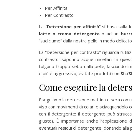
Per Affinità
Per Contrasto
La “
Detersione per affinità
” si basa sulla 
latte o crema detergente
o ad un
burr
“sudiciume” dalla nostra pelle in modo delicato, 
La “Detersione per contrasto” riguarda l’utili
contrasto: saponi o acque micellari. In quest
tolgano troppo sebo dalla pelle, lasciando i
e più è aggressivo, evitate prodotti con
Sls/S
Come eseguire la deter
Eseguiamo la detersione mattina e sera con u
viso con movimenti circolari e sciacquandolo 
con il detergente: il detergente può struc
giusto). È importante anche l’applicazione d
eventuali residui di detergente, donando alla