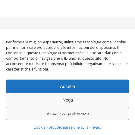
Per fornire le migliori esperienze, utilizziamo tecnologie come i cookie
per memorizzare e/o accedere alle informazioni del dispositivo. Il
consenso a queste tecnologie ci permetterà di elaborare dati come il
comportamento di navigazione o ID unici su questo sito. Non
acconsentire o ritirare il consenso può influire negativamente su alcune
caratteristiche e funzioni.
Accetta
Nega
Visualizza preferenze
Ashe Tema di
WP
HOME
About
Blogger WoMoms
Contatti
Royal
.
Cookie Policy
Dichiarazione sulla Privacy