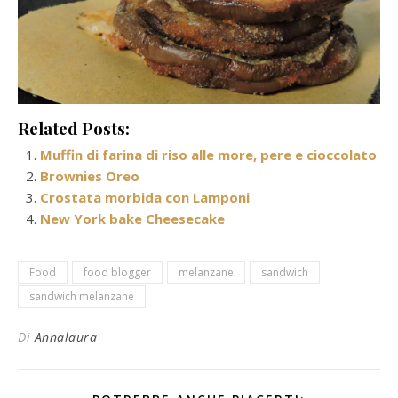
Related Posts:
Muffin di farina di riso alle more, pere e cioccolato
Brownies Oreo
Crostata morbida con Lamponi
New York bake Cheesecake
Food
food blogger
melanzane
sandwich
sandwich melanzane
Di
Annalaura