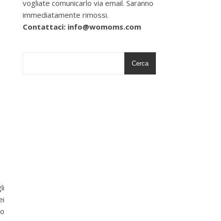
vogliate comunicarlo via email. Saranno
immediatamente rimossi.
Contattaci: info@womoms.com
Cerca
li
ei
to