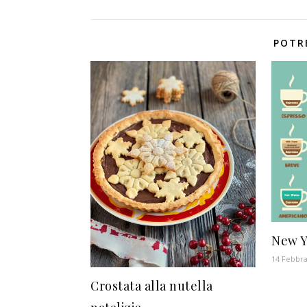
POTR
New Yo
14 Febbra
Crostata alla nutella