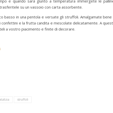
ttempo e quando sarà giunto a temperatura immergete le pallin
trasferitele su un vassoio con carta assorbente.
oco basso in una pentola e versate gli struffoli. Amalgamate bene
 i confettini e la frutta candita e mescolate delicatamente. A ques
eli a vostro piacimento e finite di decorare.
i
atalizia
struffoli