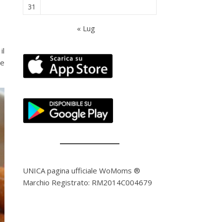
31
« Lug
il
le
UNICA pagina ufficiale WoMoms ®
Marchio Registrato: RM2014C004679