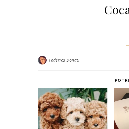
Coca
Federica Donati
POTR