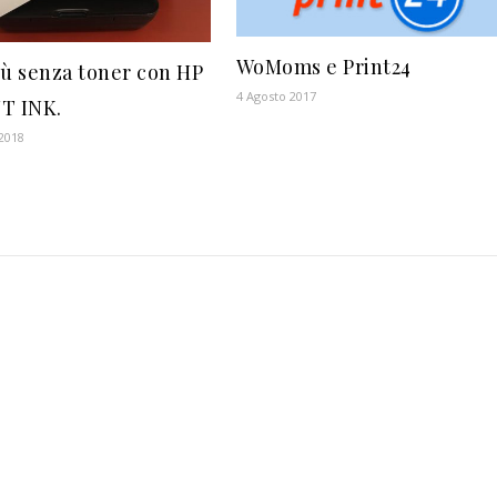
WoMoms e Print24
iù senza toner con HP
4 Agosto 2017
T INK.
 2018