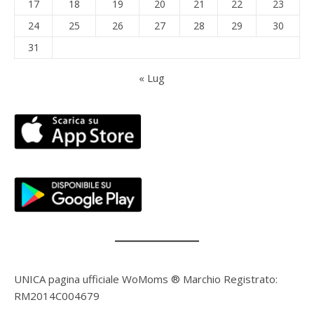
17
18
19
20
21
22
23
24
25
26
27
28
29
30
31
« Lug
UNICA pagina ufficiale WoMoms ® Marchio Registrato:
RM2014C004679