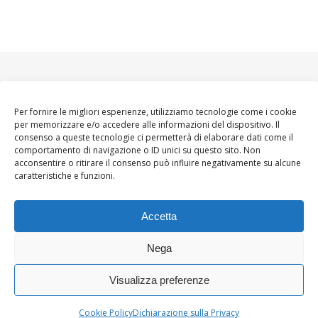
Per fornire le migliori esperienze, utilizziamo tecnologie come i cookie
per memorizzare e/o accedere alle informazioni del dispositivo. Il
consenso a queste tecnologie ci permetterà di elaborare dati come il
comportamento di navigazione o ID unici su questo sito. Non
acconsentire o ritirare il consenso può influire negativamente su alcune
caratteristiche e funzioni.
Accetta
Nega
Visualizza preferenze
Ashe Tema di
WP
HOME
About
Blogger WoMoms
Contatti
Royal
.
Cookie Policy
Dichiarazione sulla Privacy