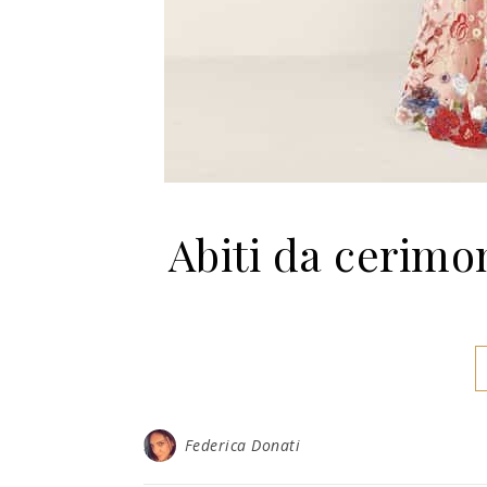
Abiti da cerimon
Federica Donati