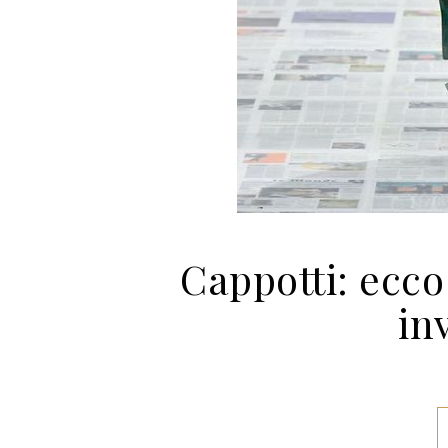
Cappotti: ecc
in