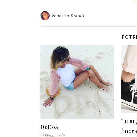
Federica Donati
POTR
Le mi
DoDoÀ
finor
23 Maggio 2020