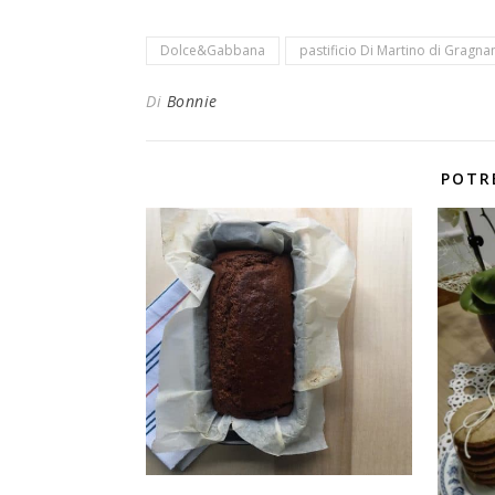
Dolce&Gabbana
pastificio Di Martino di Gragna
Di
Bonnie
POTR