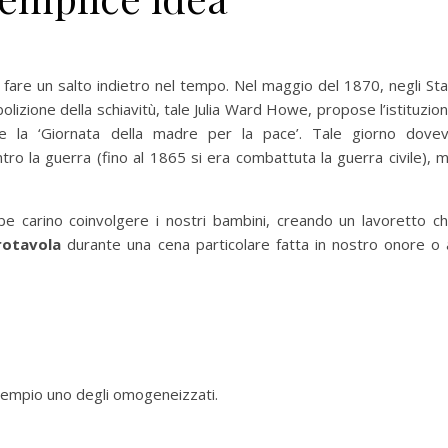
re un salto indietro nel tempo. Nel maggio del 1870, negli Sta
abolizione della schiavitù, tale Julia Ward Howe, propose l’istituzio
te la ‘Giornata della madre per la pace’. Tale giorno dove
ro la guerra (fino al 1865 si era combattuta la guerra civile), 
e carino coinvolgere i nostri bambini, creando un lavoretto c
rotavola
durante una cena particolare fatta in nostro onore o 
esempio uno degli omogeneizzati.