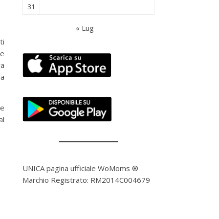
31
« Lug
ti
ne
va
ma
he
al
UNICA pagina ufficiale WoMoms ®
Marchio Registrato: RM2014C004679