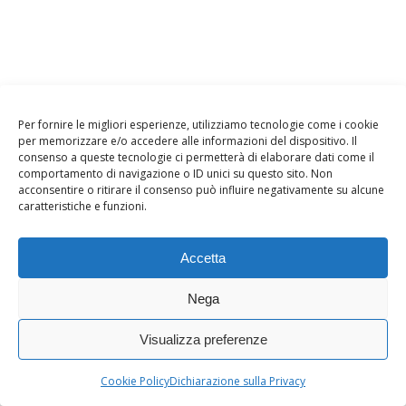
Per fornire le migliori esperienze, utilizziamo tecnologie come i cookie
per memorizzare e/o accedere alle informazioni del dispositivo. Il
consenso a queste tecnologie ci permetterà di elaborare dati come il
comportamento di navigazione o ID unici su questo sito. Non
Agosto 2026
acconsentire o ritirare il consenso può influire negativamente su alcune
caratteristiche e funzioni.
L
M
M
G
V
S
D
1
2
Accetta
3
4
5
6
7
8
9
Nega
10
11
12
13
14
15
16
17
18
19
20
21
22
23
Visualizza preferenze
24
25
26
27
28
29
30
Cookie Policy
Dichiarazione sulla Privacy
31