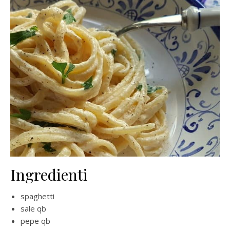
Ingredienti
spaghetti
sale qb
pepe qb