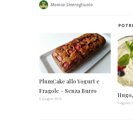
Monica Smeragliuolo
POTR
PlumCake allo Yogurt e
Fragole – Senza Burro
Hugo, 
9 Giugno 2016
9 Agosto 