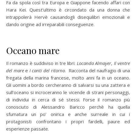
Fa da spola così tra Europa e Giappone facendo affari con
Hara Kei. Quest’ultimo è circondato da una donna che
intrappolerà Hervè causandogli disequilibri emozionali e
dando origine ad irreparabili conseguenze.
Oceano mare
Il romanzo è suddiviso in tre libri:
Locanda Almayer
,
Il ventre
del mare
e
I canti del ritorno
. Racconta del naufragio di una
fregata della marina francese, molto anni fa in un oceano.
Gli uomini a bordo cercheranno di salvarsi su una zattera e
sull’oceano si incroceranno le vicende di strani personaggi,
di individui in cerca di sé stessi. Forse il romanzo più
conosciuto di Alessandro Baricco perchè ha quella
sfumatura un po’ onirica e anche surreale in cui i
protagonisti confrontano i propri fardelli, paure ed
esperienze passate.