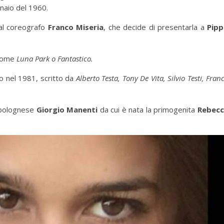
nnaio del 1960.
al coreografo
Franco Miseria
, che decide di presentarla a
Pip
 come
Luna Park o Fantastico.
o nel 1981, scritto da
Alberto Testa, Tony De Vita, Silvio Testi, Fran
e bolognese
Giorgio Manenti
da cui è nata la primogenita
Rebec