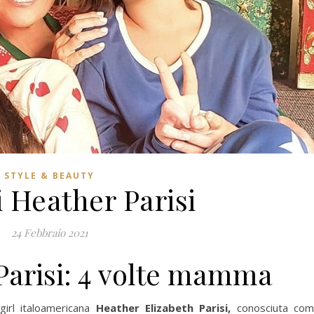
STYLE & BEAUTY
di Heather Parisi
24 Febbraio 2021
r Parisi: 4 volte mamma
wgirl italoamericana
Heather Elizabeth Parisi,
conosciuta co