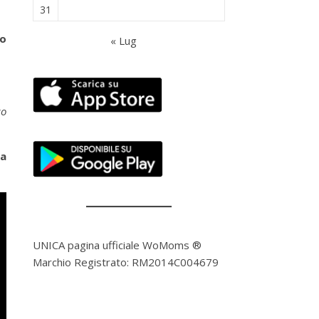
31
po
« Lug
co
ca
UNICA pagina ufficiale WoMoms ®
Marchio Registrato: RM2014C004679