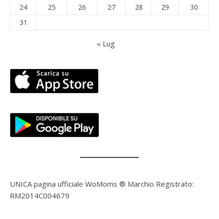
24
25
26
27
28
29
30
31
« Lug
UNICA pagina ufficiale WoMoms ® Marchio Registrato:
RM2014C004679