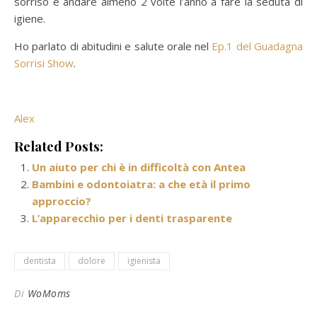
sorriso e andare almeno 2 volte l’anno a fare la seduta di
igiene.
Ho parlato di abitudini e salute orale nel
Ep.1 del Guadagna
Sorrisi Show
.
Alex
Related Posts:
Un aiuto per chi è in difficoltà con Antea
Bambini e odontoiatra: a che età il primo
approccio?
L’apparecchio per i denti trasparente
dentista
dolore
igienista
Di
WoMoms