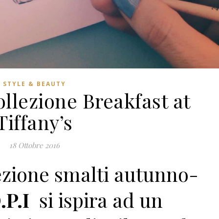
STYLE & BEAUTY
ollezione Breakfast at
Tiffany’s
18 Ottobre 2016
ezione smalti autunno-
.P.I
si ispira ad un