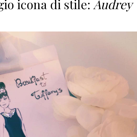
o icona di stile:
Audrey