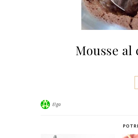
Mousse al c
Elga
POTR