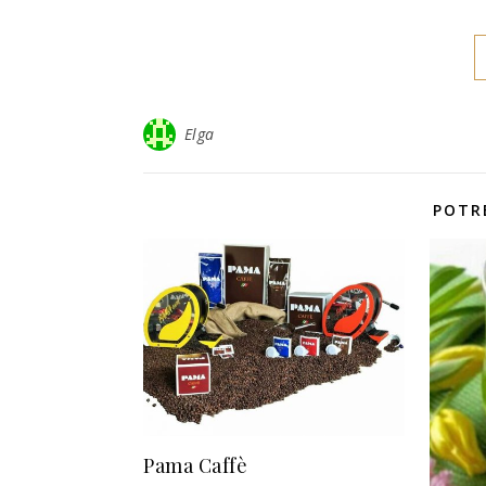
Elga
POTR
Pama Caffè