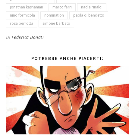
jonathan kashanian
marco ferri
nadia rinaldi
nino formicola
nomination
paola di bendetto
rosa perrotta
simone barbato
Di
Federica Donati
POTREBBE ANCHE PIACERTI: