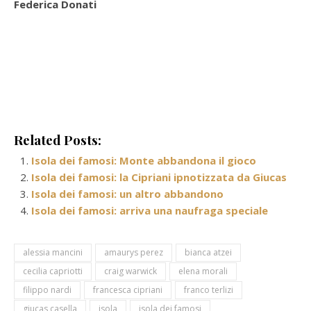
Federica Donati
Related Posts:
Isola dei famosi: Monte abbandona il gioco
Isola dei famosi: la Cipriani ipnotizzata da Giucas
Isola dei famosi: un altro abbandono
Isola dei famosi: arriva una naufraga speciale
alessia mancini
amaurys perez
bianca atzei
cecilia capriotti
craig warwick
elena morali
filippo nardi
francesca cipriani
franco terlizi
giucas casella
isola
isola dei famosi