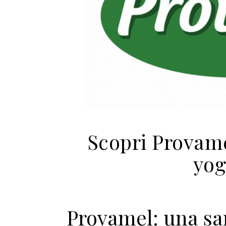
Scopri Provame
yog
Provamel: una san