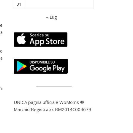
31
« Lug
 e
ca
no
va
mi
UNICA pagina ufficiale WoMoms ®
Marchio Registrato: RM2014C004679