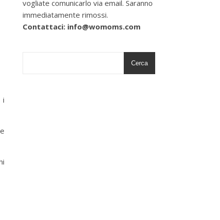
vogliate comunicarlo via email. Saranno
immediatamente rimossi.
Contattaci: info@womoms.com
Cerca
 i
te
hi