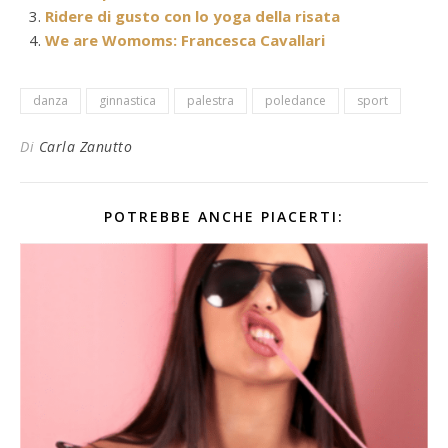
Ridere di gusto con lo yoga della risata
We are Womoms: Francesca Cavallari
danza
ginnastica
palestra
poledance
sport
Di
Carla Zanutto
POTREBBE ANCHE PIACERTI: