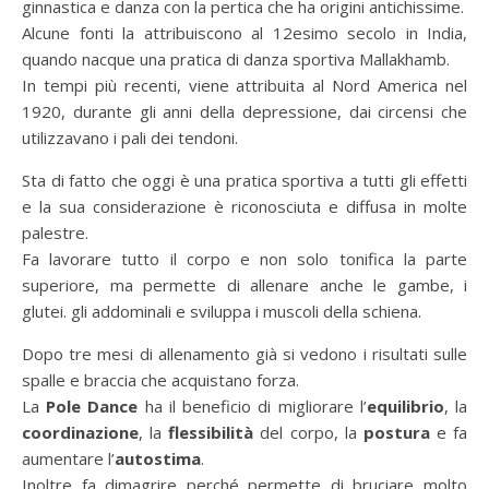
ginnastica e danza con la pertica che ha origini antichissime.
Alcune fonti la attribuiscono al 12esimo secolo in India,
quando nacque una pratica di danza sportiva Mallakhamb.
In tempi più recenti, viene attribuita al Nord America nel
1920, durante gli anni della depressione, dai circensi che
utilizzavano i pali dei tendoni.
Sta di fatto che oggi è una pratica sportiva a tutti gli effetti
e la sua considerazione è riconosciuta e diffusa in molte
palestre.
Fa lavorare tutto il corpo e non solo tonifica la parte
superiore, ma permette di allenare anche le gambe, i
glutei. gli addominali e sviluppa i muscoli della schiena.
Dopo tre mesi di allenamento già si vedono i risultati sulle
spalle e braccia che acquistano forza.
La
Pole Dance
ha il beneficio di migliorare l’
equilibrio
, la
coordinazione
, la
flessibilità
del corpo, la
postura
e fa
aumentare l’
autostima
.
Inoltre fa dimagrire perché permette di bruciare molto