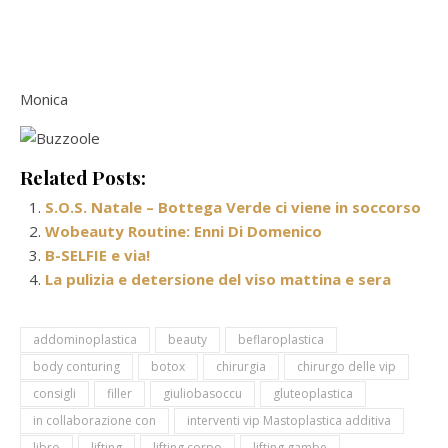
Monica
Related Posts:
S.O.S. Natale – Bottega Verde ci viene in soccorso
Wobeauty Routine: Enni Di Domenico
B-SELFIE e via!
La pulizia e detersione del viso mattina e sera
addominoplastica
beauty
beflaroplastica
body conturing
botox
chirurgia
chirurgo delle vip
consigli
filler
giuliobasoccu
gluteoplastica
in collaborazione con
interventi vip Mastoplastica additiva
libro
lifting
lifting corpo
lifting gambe