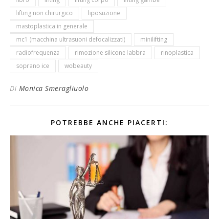
lifting non chirurgico
liposuzione
mastoplastica in generale
mc1 (macchina ultrasuoni defocalizzati)
minilifting
radiofrequenza
rimozione silicone labbra
rinoplastica
soprano ice
wobeauty
Di
Monica Smeragliuolo
POTREBBE ANCHE PIACERTI: