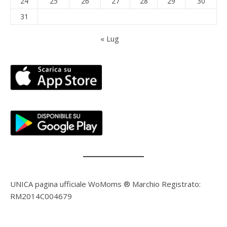
24
25
26
27
28
29
30
31
« Lug
UNICA pagina ufficiale WoMoms ® Marchio Registrato:
RM2014C004679