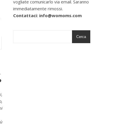
vogliate comunicarlo via email. Saranno
immediatamente rimossi.
Contattaci: info@womoms.com
Cerca
i
?
i,
o,
mi
iù