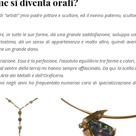
e si diventa orafi?
 “artisti” (mio padre pittore e scultore, ed il nonno paterno, sculto
are, in tutte le sue forme, dà una grande soddisfazione, sviluppa u
l’autostima, dà un senso di appartenenza e molto altro, quindi aver
r me un grande dono.
zione. Essa è la perfezione, l’assoluto equilibrio tra forme e colori,
l ventre della terra) mi hanno sempre affascinato. Da qui la scelta 
 Arte dei Metalli e dell’Oreficeria.
oi negli anni ho frequentato numerosi corsi di specializzazione d