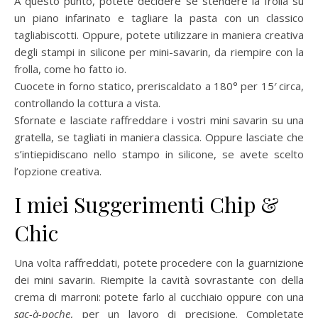
A questo punto, potete decidere se stendere la frolla su
un piano infarinato e tagliare la pasta con un classico
tagliabiscotti. Oppure, potete utilizzare in maniera creativa
degli stampi in silicone per mini-savarin, da riempire con la
frolla, come ho fatto io.
Cuocete in forno statico, preriscaldato a 180° per 15′ circa,
controllando la cottura a vista.
Sfornate e lasciate raffreddare i vostri mini savarin su una
gratella, se tagliati in maniera classica. Oppure lasciate che
s’intiepidiscano nello stampo in silicone, se avete scelto
l’opzione creativa.
I miei Suggerimenti Chip &
Chic
Una volta raffreddati, potete procedere con la guarnizione
dei mini savarin. Riempite la cavità sovrastante con della
crema di marroni: potete farlo al cucchiaio oppure con una
sac-à-poche
, per un lavoro di precisione. Completate