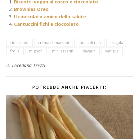
Biscotti vegan al cocco e cioccolato
Brownies Oreo
Il cioccolato amico della salute
Cantuccini fichi e cioccolato
cioccolato
crema di marroni
farina di riso
fragola
frolla
mignon
mini savarin
savarin
vaniglia
Di
Loredana Trezzi
POTREBBE ANCHE PIACERTI: