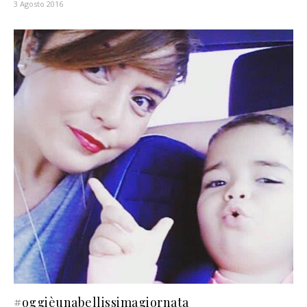
3 Agosto 2016
#‎oggièunabellissimagiornata