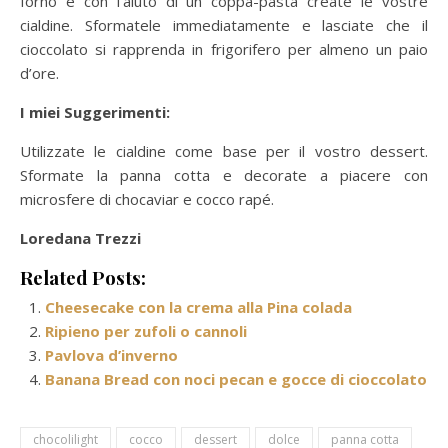
forno e con l’aiuto di un coppa-pasta create le vostre
cialdine. Sformatele immediatamente e lasciate che il
cioccolato si rapprenda in frigorifero per almeno un paio
d’ore.
I miei Suggerimenti:
Utilizzate le cialdine come base per il vostro dessert.
Sformate la panna cotta e decorate a piacere con
microsfere di chocaviar e cocco rapé.
Loredana Trezzi
Related Posts:
Cheesecake con la crema alla Pina colada
Ripieno per zufoli o cannoli
Pavlova d’inverno
Banana Bread con noci pecan e gocce di cioccolato
chocolilight
cocco
dessert
dolce
panna cotta