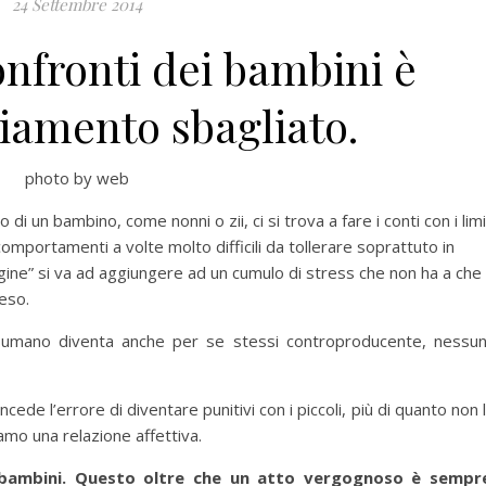
24 Settembre 2014
onfronti dei bambini è
iamento sbagliato.
photo by web
 di un bambino, come nonni o zii, ci si trova a fare i conti con i limi
omportamenti a volte molto difficili da tollerare soprattuto in
laggine” si va ad aggiungere ad un cumulo di stress che non ha a che
peso.
 umano diventa anche per se stessi controproducente, nessu
de l’errore di diventare punitivi con i piccoli, più di quanto non 
mo una relazione affettiva.
i bambini. Questo oltre che un atto vergognoso è sempr