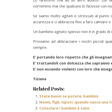
Lo faremmo mai ad un altro adulto? (se la
vorremmo mai che qualcuno lo facesse con no
Se siamo molto agitati e stressati al punto d
accarezza e ci abbraccia fino a farci calmare o
Un bambino agitato spesso non è in grado di c
Proviamo ad abbracciare i nostri piccoli qua
sempre.
E’ portando loro rispetto che gli insegnam
E’ trattandoli con dolcezza che sapranno e
E’ non essendo violenti con loro che inseg
Tiziana
Related Posts:
State buoni se potete, bambini
Nonni, figli, nipoti: quando nasce una f
Consolare i bambini è sano