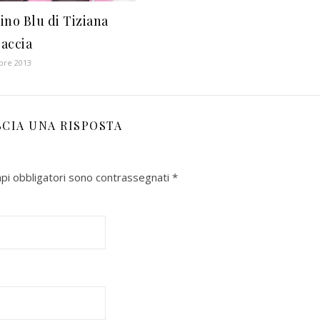
tino Blu di Tiziana
accia
bre 2013
SCIA UNA RISPOSTA
mpi obbligatori sono contrassegnati
*