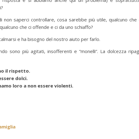
 risposta è si abbiamo anche qui un problema) e soprattutt
i?
i non saperci controllare, cosa sarebbe più utile, qualcuno che 
 qualcuno che ci offende e ci da uno schiaffo?
almarsi e ha bisogno del nostro aiuto per farlo.
ndo sono più agitati, insofferenti e “monelli”. La dolcezza ripa
o il rispetto.
ssere dolci.
namo loro a non essere violenti.
amiglia