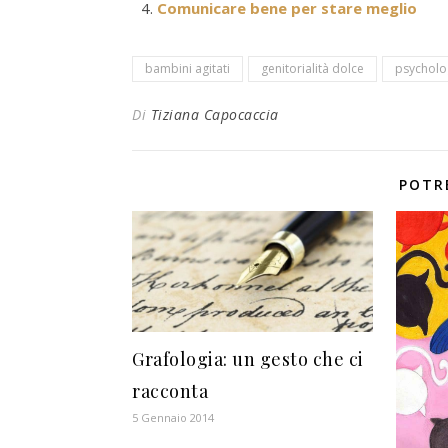
Comunicare bene per stare meglio
bambini agitati
genitorialità dolce
psycholo
Di
Tiziana Capocaccia
POTR
Grafologia: un gesto che ci
racconta
5 Gennaio 2014