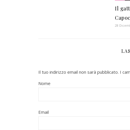
Il gat
Capoc
28 Dicem
LA
Il tuo indirizzo email non sarà pubblicato.
I ca
Nome
Email