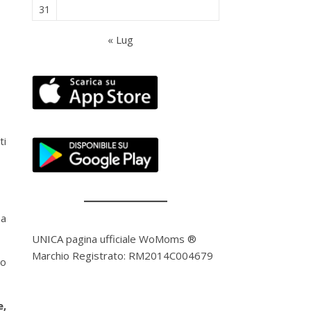
31
« Lug
ti
na
UNICA pagina ufficiale WoMoms ®
Marchio Registrato: RM2014C004679
lo
e,