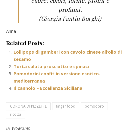
cuore: colori, forme, profili e
profumi.
(Giorgia Fantin Borghi)
Anna
Related Posts:
Lollipops di gamberi con cavolo cinese all’olio di
sesamo
Torta salata prosciutto e spinaci
Pomodorini confit in versione esotico-
mediterranea
Il cannolo – Eccellenza Siciliana
CORONA DI PIZZETTE
finger food
pomodoro
ricotta
Di
WoMoms