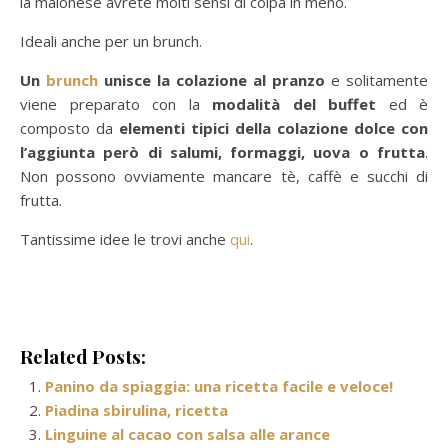
la maionese avrete molti sensi di colpa in meno.
Ideali anche per un brunch.
Un
brunch
unisce la colazione al pranzo
e solitamente
viene preparato con la
modalità del buffet
ed è
composto da
elementi tipici della colazione dolce con
l’aggiunta però di salumi, formaggi, uova o frutta
.
Non possono ovviamente mancare tè, caffè e succhi di
frutta.
Tantissime idee le trovi anche
qui
.
Related Posts:
Panino da spiaggia: una ricetta facile e veloce!
Piadina sbirulina, ricetta
Linguine al cacao con salsa alle arance