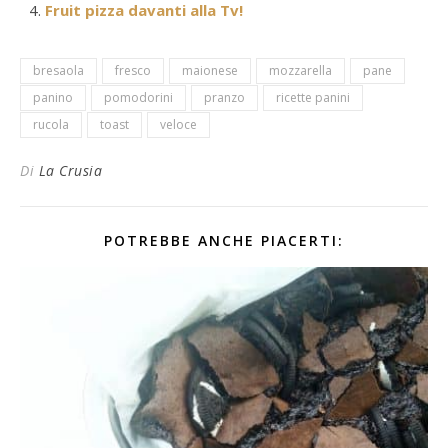
Fruit pizza davanti alla Tv!
bresaola
fresco
maionese
mozzarella
pane
panino
pomodorini
pranzo
ricette panini
rucola
toast
veloce
Di
La Crusia
POTREBBE ANCHE PIACERTI: