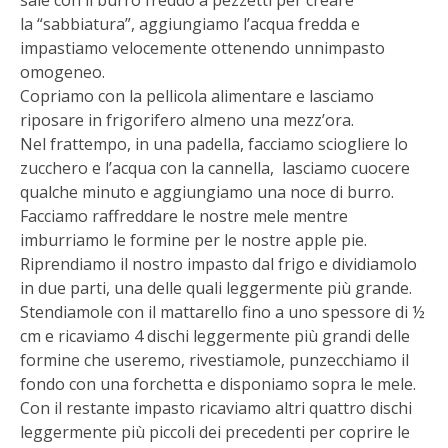
sale con il burro freddo a pezzetti per creare
la
“sabbiatura”, aggiungiamo l’acqua fredda e
impastiamo velocemente ottenendo unn
impasto
omogeneo.
Copriamo con la pellicola alimentare e lasciamo
riposare in frigorifero almeno una
mezz’ora.
Nel frattempo, in una padella, facciamo sciogliere lo
zucchero e l’acqua con la
cannella, lasciamo cuocere
qualche minuto e aggiungiamo una noce di burro.
Facciamo raffreddare le nostre mele mentre
imburriamo le formine per le nostre apple
pie.
Riprendiamo il nostro impasto dal frigo e dividiamolo
in due parti, una delle quali
leggermente più grande.
Stendiamole con il mattarello fino a uno spessore di ½
cm e
ricaviamo 4 dischi leggermente più grandi delle
formine che useremo, rivestiamole,
punzecchiamo il
fondo con una forchetta e disponiamo sopra le mele.
Con il restante impasto ricaviamo altri quattro dischi
leggermente più piccoli dei
precedenti per coprire le