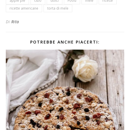
apple pie
cibo
dolci
Food
mele
ricette
ricette americane
torta di mele
Di
Rita
POTREBBE ANCHE PIACERTI: