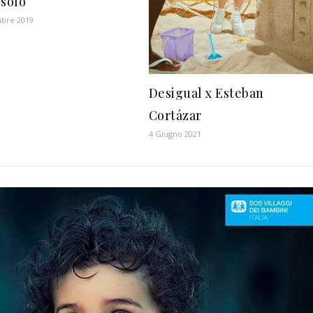
 solo
bre 2019
Desigual x Esteban
Cortázar
4 Giugno 2021