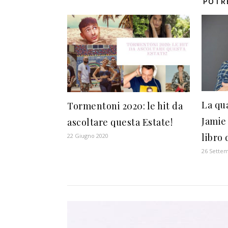
POTR
La qu
Tormentoni 2020: le hit da
Jamie 
ascoltare questa Estate!
libro 
22 Giugno 2020
26 Sette