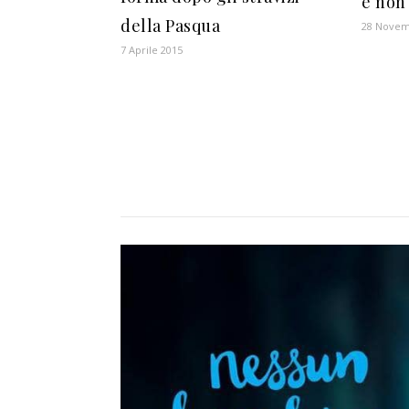
e non
della Pasqua
28 Novem
7 Aprile 2015