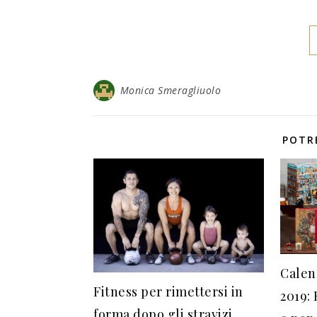
Monica Smeragliuolo
POTR
Calen
Fitness per rimettersi in
2019: 
forma dopo gli stravizi